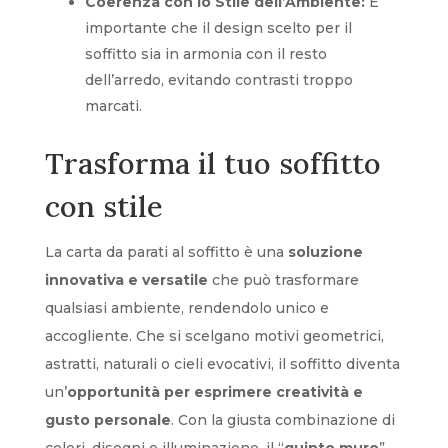
Coerenza con lo Stile dell’Ambiente:
È
importante che il design scelto per il
soffitto sia in armonia con il resto
dell’arredo, evitando contrasti troppo
marcati.
Trasforma il tuo soffitto
con stile
La carta da parati al soffitto è una
soluzione
innovativa e versatile
che può trasformare
qualsiasi ambiente, rendendolo unico e
accogliente. Che si scelgano motivi geometrici,
astratti, naturali o cieli evocativi, il soffitto diventa
un’
opportunità per esprimere creatività e
gusto personale
. Con la giusta combinazione di
colori, disegni e illuminazione, il “
quinto muro
”