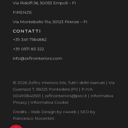
Via Ridolfi 56, 50053 Empoli – FI
FIRENZE
Via Montebello 19a, 50123 Firenze – FI
CONTATTI
+39 349 7564882
+39 0571 83 322
info@zefirointeriors.com
© 2026 Zefiro Interiors Srls. Tutti i diritti riservati | Via
Guerrazzi 7, 56025 Pontedera (PI) | P.IVA
00490840501 | zefirointeriors@pec.it |
Informativa
Privacy
|
Informativa Cookie
Credits –
Web Design by c4web
|
SEO by
Francesco Nocentini