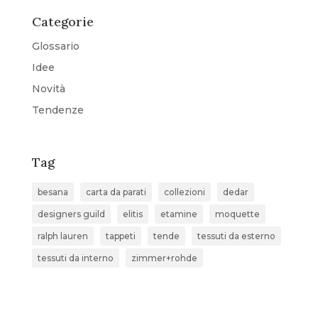
Categorie
Glossario
Idee
Novità
Tendenze
Tag
besana
carta da parati
collezioni
dedar
designers guild
elitis
etamine
moquette
ralph lauren
tappeti
tende
tessuti da esterno
tessuti da interno
zimmer+rohde