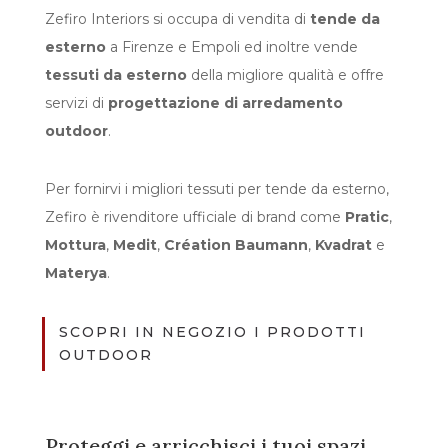
Zefiro Interiors si occupa di vendita di
tende da
esterno
a Firenze e Empoli ed inoltre vende
tessuti da esterno
della migliore qualità e offre
servizi di
progettazione di arredamento
outdoor
.
Per fornirvi i migliori tessuti per tende da esterno,
Zefiro è rivenditore ufficiale di brand come
Pratic
,
Mottura
,
Medit
,
Création Baumann
,
Kvadrat
e
Materya
.
SCOPRI IN NEGOZIO I PRODOTTI
OUTDOOR
Proteggi e arricchisci i tuoi spazi