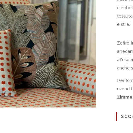
e imbott
tessuto
e stile.
Zefiro I
arredam
all’espe
anche s
Per forn
rivendi
Zimme
SCO