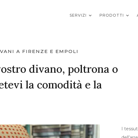
SERVIZI
PRODOTTI
IVANI A FIRENZE E EMPOLI
 vostro divano, poltrona o
etevi la comodità e la
I tessut
dell’arr