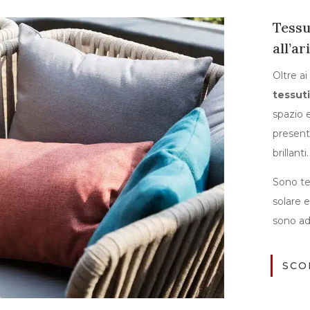
Tessu
all’ar
Oltre ai
tessuti
spazio 
present
brillanti.
Sono tes
solare e
sono ada
SCO