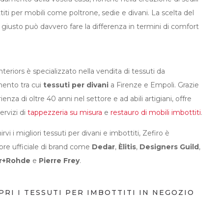
iti per mobili come poltrone, sedie e divani. La scelta del
 giusto può davvero fare la differenza in termini di comfort
nteriors è specializzato nella vendita di
tessuti da
ento tra cui
tessuti per divani
a Firenze e Empoli. Grazie
rienza di oltre 40 anni nel settore e ad abili artigiani, offre
ervizi di
tappezzeria su misura
e
restauro di mobili imbottiti
.
irvi i migliori tessuti per divani e imbottiti, Zefiro è
tore ufficiale di brand come
Dedar
,
Èlitis
,
Designers Guild
,
r+Rohde
e
Pierre Frey
.
PRI I TESSUTI PER IMBOTTITI IN NEGOZIO