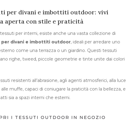
ti per divani e imbottiti outdoor: vivi
ia aperta con stile e praticità
 tessuti per interni, esiste anche una vasta collezione di
 per divani e imbottiti outdoor
, ideali per arredare uno
esterno come una terrazza o un giardino. Questi tessuti
ano righe, tweed, piccole geometrie e tinte unite dai colori
suti resistenti all’abrasione, agli agenti atmosferici, alla luce
 alle muffe, capaci di coniugare la praticità con la bellezza, e
tti sia a spazi interni che esterni.
PRI I TESSUTI OUTDOOR IN NEGOZIO