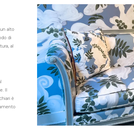
 un alto
odo di
ura, al
l
. Il
hiari è
edamento