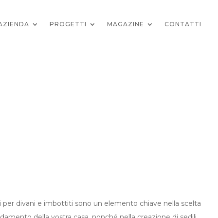
AZIENDA
PROGETTI
MAGAZINE
CONTATTI
i per divani e imbottiti sono un elemento chiave nella scelta
edamento della vostra casa, nonché nella creazione di sedili