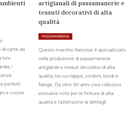
 ambienti
artigianali di passamanerie e
tessuti decorativi di alta
qualità
PASSAMANERIA
no
 di carte da
Questo marchio francese è specializzato
a loro
nella produzione di passamanerie
rdia, i
artigianali e tessuti decorativi di alta
stenza
qualità, tra cui nappe, cordoni, bordi e
de perfetti
frange. Da oltre 90 anni crea collezioni
ni e cucine.
esclusive note per le finiture di alta
qualità e l’attenzione ai dettagli.