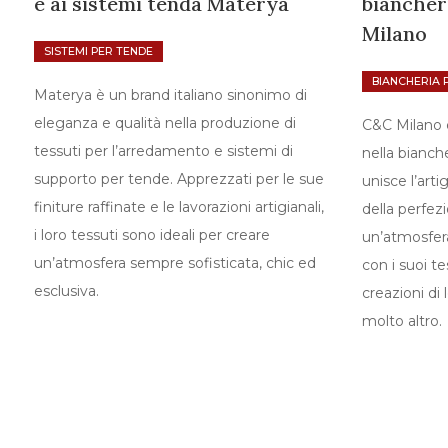
e ai sistemi tenda Materya
biancher
Milano
SISTEMI PER TENDE
BIANCHERIA 
Materya è un brand italiano sinonimo di
eleganza e qualità nella produzione di
C&C Milano è
tessuti per l’arredamento e sistemi di
nella bianche
supporto per tende. Apprezzati per le sue
unisce l’artig
finiture raffinate e le lavorazioni artigianali,
della perfez
i loro tessuti sono ideali per creare
un’atmosfer
un’atmosfera sempre sofisticata, chic ed
con i suoi te
esclusiva.
creazioni di 
molto altro.