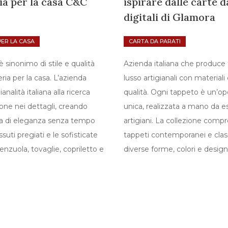
ia per la casa C&C
ispirare dalle carte d
digitali di Glamora
PER LA CASA
CARTA DA PARATI
 sinonimo di stile e qualità
Azienda italiana che produce 
ria per la casa. L’azienda
lusso artigianali con materiali 
ianalità italiana alla ricerca
qualità. Ogni tappeto è un’op
ione nei dettagli, creando
unica, realizzata a mano da e
a di eleganza senza tempo
artigiani. La collezione comp
ssuti pregiati e le sofisticate
tappeti contemporanei e class
lenzuola, tovaglie, copriletto e
diverse forme, colori e desig