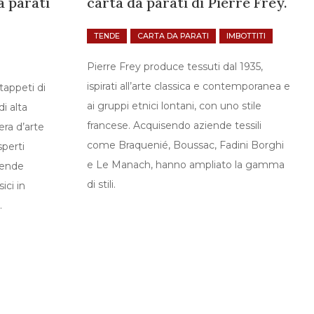
a parati
carta da parati di Pierre Frey.
TENDE
CARTA DA PARATI
IMBOTTITI
Pierre Frey produce tessuti dal 1935,
ispirati all’arte classica e contemporanea e
tappeti di
ai gruppi etnici lontani, con uno stile
di alta
francese. Acquisendo aziende tessili
era d’arte
come Braquenié, Boussac, Fadini Borghi
sperti
e Le Manach, hanno ampliato la gamma
rende
di stili.
ici in
n.