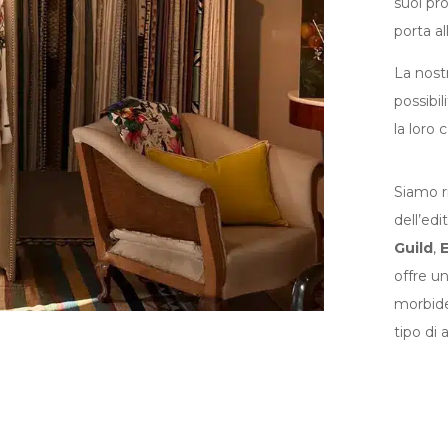
suoi pro
porta all
La nostr
possibil
la loro 
Siamo ri
dell’edi
Guild
,
E
offre un
morbide 
tipo di