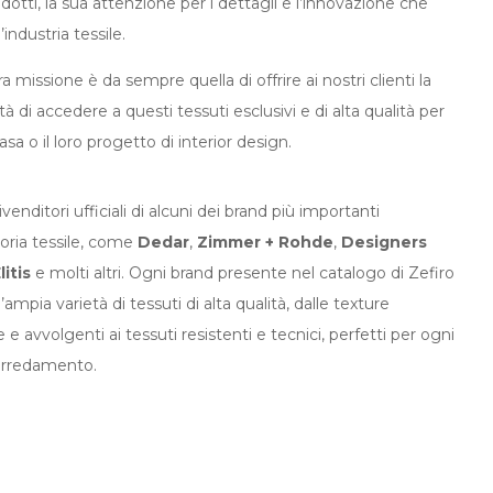
dotti, la sua attenzione per i dettagli e l’innovazione che
’industria tessile.
a missione è da sempre quella di offrire ai nostri clienti la
ità di accedere a questi tessuti esclusivi e di alta qualità per
casa o il loro progetto di interior design.
venditori ufficiali di alcuni dei brand più importanti
toria tessile, come
Dedar
,
Zimmer + Rohde
,
Designers
litis
e molti altri. Ogni brand presente nel catalogo di Zefiro
’ampia varietà di tessuti di alta qualità, dalle texture
e avvolgenti ai tessuti resistenti e tecnici, perfetti per ogni
 arredamento.