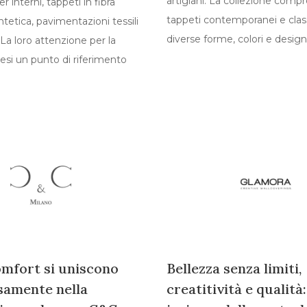
artigiani. La collezione comp
 interni, tappeti in fibra
tappeti contemporanei e class
ntetica, pavimentazioni tessili
diverse forme, colori e desig
 La loro attenzione per la
 resi un punto di riferimento
comfort si uniscono
Bellezza senza limiti,
amente nella
creatitività e qualità: