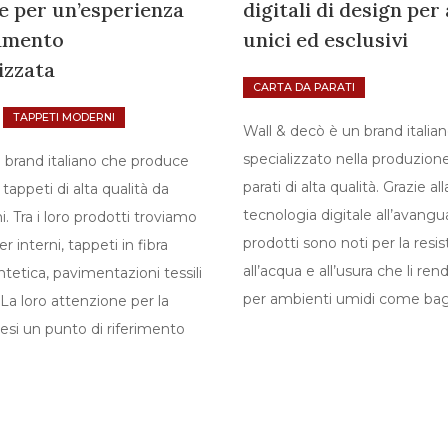
 per un’esperienza
digitali di design per
damento
unici ed esclusivi
izzata
CARTA DA PARATI
TAPPETI MODERNI
Wall & decò è un brand italia
specializzato nella produzione
 brand italiano che produce
parati di alta qualità. Grazie all
appeti di alta qualità da
tecnologia digitale all’avangua
. Tra i loro prodotti troviamo
prodotti sono noti per la resi
 interni, tappeti in fibra
all’acqua e all’usura che li ren
ntetica, pavimentazioni tessili
per ambienti umidi come bag
 La loro attenzione per la
 resi un punto di riferimento