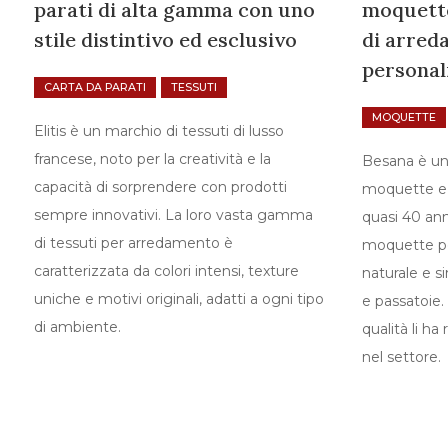
parati di alta gamma con uno
moquette
stile distintivo ed esclusivo
di arre
personal
CARTA DA PARATI
TESSUTI
MOQUETTE
Elitis è un marchio di tessuti di lusso
francese, noto per la creatività e la
Besana è un
capacità di sorprendere con prodotti
moquette e t
sempre innovativi. La loro vasta gamma
quasi 40 anni
di tessuti per arredamento è
moquette per
caratterizzata da colori intensi, texture
naturale e si
uniche e motivi originali, adatti a ogni tipo
e passatoie.
di ambiente.
qualità li ha
nel settore.