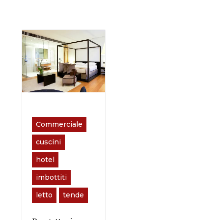
Commerciale
cuscini
hotel
imbottiti
letto
tende